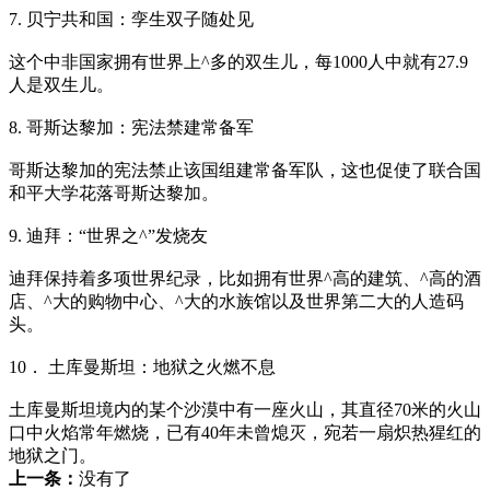
7. 贝宁共和国：孪生双子随处见
这个中非国家拥有世界上^多的双生儿，每1000人中就有27.9
人是双生儿。
8. 哥斯达黎加：宪法禁建常备军
哥斯达黎加的宪法禁止该国组建常备军队，这也促使了联合国
和平大学花落哥斯达黎加。
9. 迪拜：“世界之^”发烧友
迪拜保持着多项世界纪录，比如拥有世界^高的建筑、^高的酒
店、^大的购物中心、^大的水族馆以及世界第二大的人造码
头。
10． 土库曼斯坦：地狱之火燃不息
土库曼斯坦境内的某个沙漠中有一座火山，其直径70米的火山
口中火焰常年燃烧，已有40年未曾熄灭，宛若一扇炽热猩红的
地狱之门。
上一条：
没有了