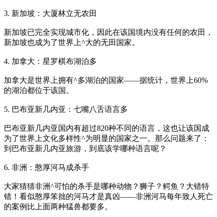
3. 新加坡：大厦林立无农田
新加坡已完全实现城市化，因此在该国境内没有任何的农田，
新加坡也成为了世界上^大的无田国家。
4. 加拿大：星罗棋布湖泊多
加拿大是世界上拥有^多湖泊的国家——据统计，世界上60%
的湖泊都位于该国。
5. 巴布亚新几内亚：七嘴八舌语言多
巴布亚新几内亚国内有超过820种不同的语言，这也让该国成
为了世界上文化多样性^为明显的国家之一。那么问题来了：
到巴布亚新几内亚旅游，到底该学哪种语言呢？
6. 非洲：憨厚河马成杀手
大家猜猜非洲^可怕的杀手是哪种动物？狮子？鳄鱼？大错特
错！看似憨厚笨拙的河马才是真凶——非洲河马每年致人死亡
的案例比上面两种猛兽都要多。