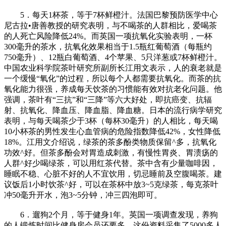
5．每天1杯茶，等于7杯鲜橙汁。法国巴黎预防医学中心
尼古拉•唐善教授的研究表明，与不喝茶的人群相比，爱喝茶
的人死亡风险降低24%。而英国一项抗氧化实验表明，一杯
300毫升的茶水，抗氧化效果相当于1.5瓶红葡萄酒（每瓶约
750毫升）、12瓶白葡萄酒、4个苹果、5只洋葱或7杯鲜橙汁。
中国农业科学院茶叶研究所副所长江用文表示，人的衰老就是
一个缓慢“氧化”的过程，所以每个人都需要抗氧化。而茶的抗
氧化能力很强，养成每天饮茶的习惯能有效对抗老化问题。他
强调，茶叶有“三抗”和“三降”等六大好处，即抗癌变、抗辐
射、抗氧化、降血压、降血脂、降血糖。日本的流行病学研究
表明，与每天喝茶少于3杯（每杯30毫升）的人相比，每天喝
10小杯茶的男性发生心血管病的危险指数降低42%，女性降低
18%。江用文介绍说，绿茶的茶多酚类物质保留^多，抗氧化
功效^好。但茶多酚会对胃造成刺激，有慢性胃炎、胃溃疡的
人群^好少喝绿茶，可以用红茶代替。茶中含有少量咖啡因，
睡眠不稳、心脏不好的人不宜饮用，切忌睡前及空腹喝茶。建
议饭后1小时饮茶^好，可以在茶杯中放3~5克绿茶，每克茶叶
冲50毫升开水，泡3~5分钟，冲三四泡即可。
6．遛狗2个月，等于健身1年。英国一项调查发现，养狗
的人锻炼时间比健身房会员还要多。这份资料采集了5000多人