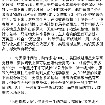
的数据，结果发现，狗主人平均每天会带着爱宠出去溜达48分
钟，一周下来，散步时间可达5小时38分钟。他们每周至少会
带着宠物进行3次长距离的行走，又增加了2小时33分钟的锻炼
时间。算下来，遛狗两个月，运动效果就相当于健身一年。傅
春胜说，人都有惰性，运动计划容易半途而废，而养狗的人不
得不满足宠物外出的需求，无形中增加了锻炼积极性。据统
计，若将一只宠物犬从小养到老，主人遛狗的里程可超过2.3
万英里（约合3.7万公里），约等于徒步环绕地球一周。养狗
还能让人们和爱犬建立依恋关系，实现情感交流，结识更多朋
友，感受到自我价值。
7．每天穿休闲装，助你多走500步。美国威斯康星大学研
究显示，穿休闲装上班可以使活动量提高8％，相当于每天多
走500步，一年坚持下来可减掉0.8公斤体重。陆一帆指出，服
装的舒适度往往会影响到人们的运动欲望，人在^舒服的状态
下容易舒展筋骨，更愿意参加运动。身着西装革履虽然有气
度，但会在无形中拘束身体，过于合身的衣服一般少有“舒
适”的。因此，平时多穿一些版型宽松、面料舒适的衣服，能
增强运动意愿。
^后想提醒大家，健康是一生的功课，需谨记“欲速则不