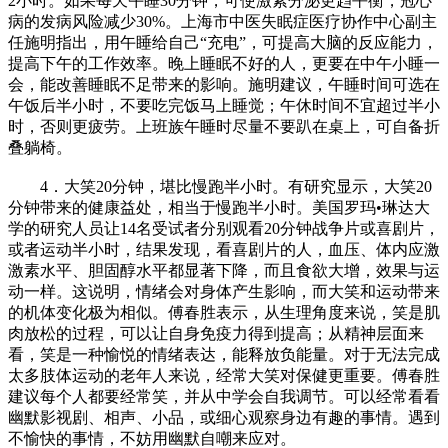
2小时。如果每天午睡30分钟，可使激素分泌更趋平衡，冠心
病的发病风险减少30%。上海市中医失眠症医疗协作中心副主
任施明指出，用午睡给自己“充电”，可提高大脑的反应能力，
提高下午的工作效率。晚上睡眠不好的人，更要在中午小睡一
会，能改善睡眠不足带来的影响。施明建议，午睡时间可选在
午饭后半小时，不要吃完饭马上睡觉；午休时间不宜超过半小
时，否则更疲劳。上班族午睡时尽量不要趴在桌上，可自备折
叠躺椅。
4．大笑20分钟，堪比慢跑半小时。有研究显示，大笑20
分钟带来的健康益处，相当于慢跑半小时。美国罗玛•琳达大
学的研究人员让14名受试者分别观看20分钟战争片或喜剧片，
或者运动半小时，结果发现，看喜剧片的人，血压、体内应激
激素水平、胆固醇水平都显著下降，而且食欲大增，效果与运
动一样。这说明，情绪会对身体产生影响，而大笑和运动带来
的机体变化极为相似。傅春胜表示，从生理角度来说，笑是肌
肉放松的过程，可以让自身免疫力得到提高；从精神层面来
看，笑是一种愉悦的情绪表达，能释放负能量。对于无法完成
太多肢体运动的老年人来说，经常大笑对保健更重要。傅春胜
建议每个人都要经常笑，并从中学会自我调节。可以经常看看
幽默影视剧、相声、小品，或细心观察身边有趣的事情。遇到
不愉快的事情，不妨用幽默自嘲来应对。