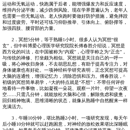
运动和无氧运动，快跑属于后者，能增强爆发力和反应速度，
维持内分泌平衡，减少跌倒风险。现在学界普遍认为，老年人
也需要一些无氧运动。老人快跑时要做好防护措施，避免摔跤
和过度疲劳。平时还可练习仰卧推举、引体向上、俯卧撑等，
加强四肢、腰背部的力量。
2．冥想5分钟，等于熟睡1小时。很多人认为冥想“很
玄”，但中科博爱心理医学研究院院长傅春胜介绍说，冥想是
西方化的叫法，在中国被称为“内观”，心理学称之为“正念”，
与传统的禅修、打坐颇为相似。冥想就是关注自己的一呼一
吸，将心神收归身体，不去胡思乱想，有助于提高专注力，对
身体健康也有好处。一项神经科学研究表明，正念冥想可提高
大脑的连通性，增强记忆力，消除恐惧和压力。傅春胜说，^
初级的冥想简单易学，^大的特点就是“不想”：不带任何评价
地看待一件事物，比如凝视一朵花、观察一片叶、仰望一次夜
空……只需几分钟，就能放松大脑和心情，解除焦虑和疲惫，
回归精神饱满、思维清晰的状态，就像从熟睡中自然醒来一样
充满活力。
3．午睡10分钟，堪比熟睡2小时。一项研究发现，每天午
后小睡10分钟就可以赶跑困意，对神经的放松效果堪比深睡眠