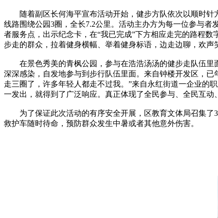
随着副区长何海平宣布活动开始，健步方队依次以顺时针方向
线路围绕公园3圈，全长7.2公里。活动主办方为每一位参与
者服务点，出示纪念卡，在“我已完成”下方相应走完的路程
步走的群众，拉着健身横幅、举着健身标语，边走边聊，欢声
在景色秀美的青枫公园，参与在浩浩汤汤的健步走队伍里面
深深感染，自发地参与到步行队伍里面。来自钟楼开发区，已年
走三圈了，许多年轻人都走不过我。”来自永红街道一企业的
一发出，就得到了广泛响应。真正体现了全民参与、全民互动
为了保证此次活动的有序安全开展，区教育文体局召集了30
救护车随时待命，预防群众发生中暑或者其他意外伤害。