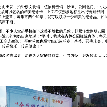
出发，沿钟楼文化馆、植物科普馆、沙滩、公园北门、中央大草
者发放可以签名的精美纪念卡，上面不仅形象地标注出行走路线图
数字上盖章，每集齐两个印章，就可以领取一份精美的纪念品。如
笑声不断。
，不少人拿起手机拍下这美不胜收的景致，赶紧转发到朋友圈，
近70的奶奶自豪地说：“平时，我就在青枫公园锻炼身体，每
职工高先生说：“平时单位也经常组织篮球赛、乒乓、羽毛球赛，
、传递快乐、传递健康！”
多名志愿者，沿途为大家解疑答惑、引导方位、派发饮水……