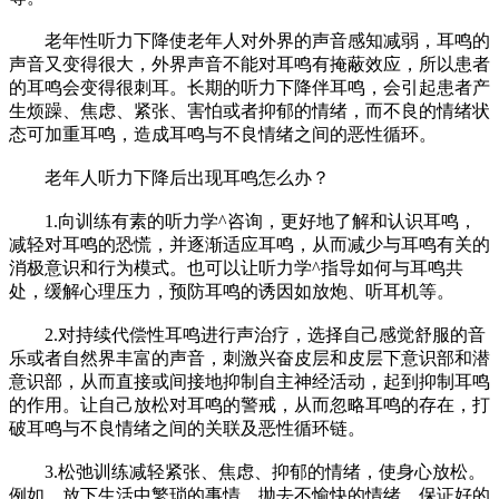
老年性听力下降使老年人对外界的声音感知减弱，耳鸣的
声音又变得很大，外界声音不能对耳鸣有掩蔽效应，所以患者
的耳鸣会变得很刺耳。长期的听力下降伴耳鸣，会引起患者产
生烦躁、焦虑、紧张、害怕或者抑郁的情绪，而不良的情绪状
态可加重耳鸣，造成耳鸣与不良情绪之间的恶性循环。
老年人听力下降后出现耳鸣怎么办？
1.向训练有素的听力学^咨询，更好地了解和认识耳鸣，
减轻对耳鸣的恐慌，并逐渐适应耳鸣，从而减少与耳鸣有关的
消极意识和行为模式。也可以让听力学^指导如何与耳鸣共
处，缓解心理压力，预防耳鸣的诱因如放炮、听耳机等。
2.对持续代偿性耳鸣进行声治疗，选择自己感觉舒服的音
乐或者自然界丰富的声音，刺激兴奋皮层和皮层下意识部和潜
意识部，从而直接或间接地抑制自主神经活动，起到抑制耳鸣
的作用。让自己放松对耳鸣的警戒，从而忽略耳鸣的存在，打
破耳鸣与不良情绪之间的关联及恶性循环链。
3.松弛训练减轻紧张、焦虑、抑郁的情绪，使身心放松。
例如，放下生活中繁琐的事情，抛去不愉快的情绪，保证好的