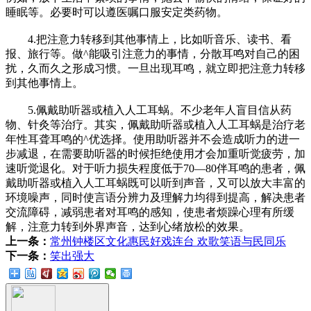
睡眠等。必要时可以遵医嘱口服安定类药物。
4.把注意力转移到其他事情上，比如听音乐、读书、看
报、旅行等。做^能吸引注意力的事情，分散耳鸣对自己的困
扰，久而久之形成习惯。一旦出现耳鸣，就立即把注意力转移
到其他事情上。
5.佩戴助听器或植入人工耳蜗。不少老年人盲目信从药
物、针灸等治疗。其实，佩戴助听器或植入人工耳蜗是治疗老
年性耳聋耳鸣的^优选择。使用助听器并不会造成听力的进一
步减退，在需要助听器的时候拒绝使用才会加重听觉疲劳，加
速听觉退化。对于听力损失程度低于70—80伴耳鸣的患者，佩
戴助听器或植入人工耳蜗既可以听到声音，又可以放大丰富的
环境噪声，同时使言语分辨力及理解力均得到提高，解决患者
交流障碍，减弱患者对耳鸣的感知，使患者烦躁心理有所缓
解，注意力转到外界声音，达到心绪放松的效果。
上一条：
常州钟楼区文化惠民好戏连台 欢歌笑语与民同乐
下一条：
笑出强大